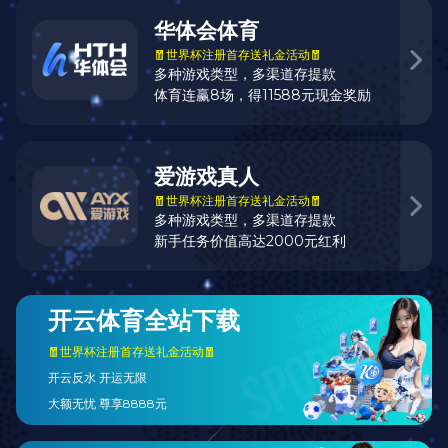
法律法规要求或监管部门依法调取
五、信息保护措施
平台采用多重防护机制确保澳门十大信誉好的网站服务中您的数
据安全，包括但不限于：
HTTPS 加密传输
权限分级与访问控制
系统审计与异常行为识别
六、用户权利
您拥有以下数据权利：
访问、更正、删除个人信息
申请注销账户或停止使用服务
关闭授权功能如位置服务或通知