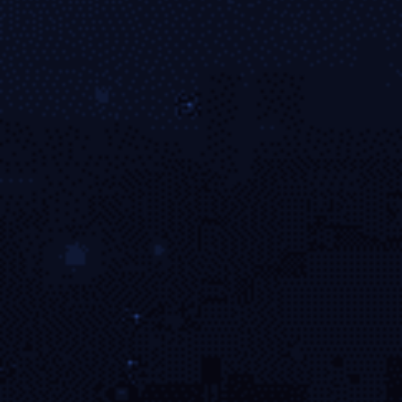
澳门十大信誉好的网站提供：注册、登录、入口、网站、网页、
网址、娱乐、手机版、app下载、安卓版、ios等版本，新人注
册还送礼包!。请点击下方注册入口进行查看，每日每场皆有奖
励，福利惊喜不停
联系我们
地址
support@glbglb.com
快速导航
App下载
关于我们
隐私政策
用户协议
网站地图