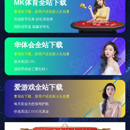
荣誉与奖项
十大信誉好的平台 致力于为用户提供优质的体育赛事服务，
平台在安全合规、技术创新等领域屡获殊荣。
最具用户满意度平台
2023 年度安全认证奖