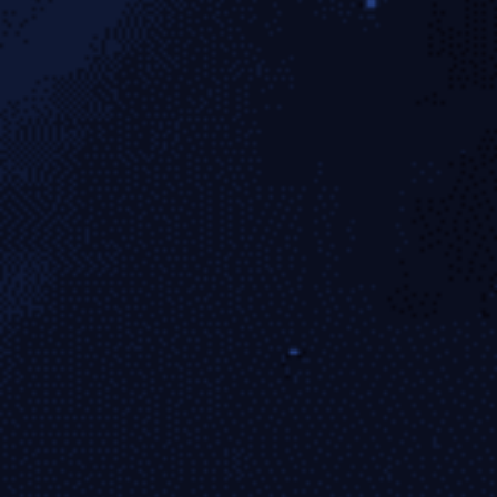
平均访问时长：
7.6 分钟
用户行为洞察
借助十大信誉好的平台提供的智能数据系统，平台得
以实时分析用户行为轨迹，优化内容推荐效率。
回访用户比例：
62%
高频用户比例：
27%
平均每日访问频次：
3.2 次
十大信誉好的平台